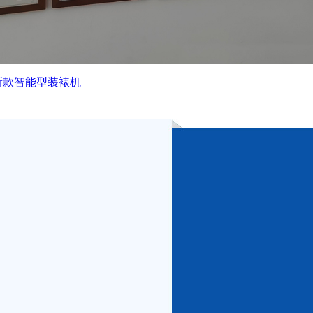
新款智能型装裱机