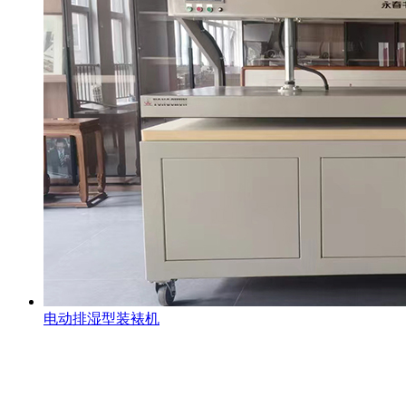
电动排湿型装裱机