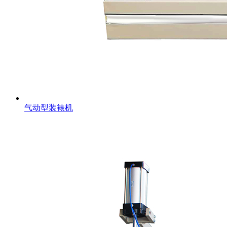
气动型装裱机