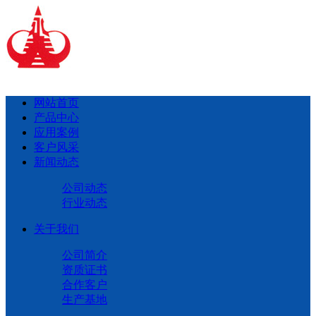
网站首页
产品中心
应用案例
客户风采
新闻动态
公司动态
行业动态
关于我们
公司简介
资质证书
合作客户
生产基地