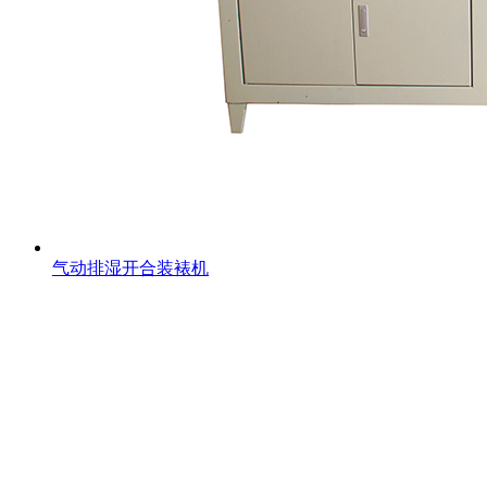
气动排湿开合装裱机