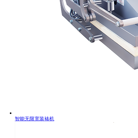
智能无限宽装裱机