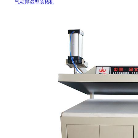
气动排湿型装裱机