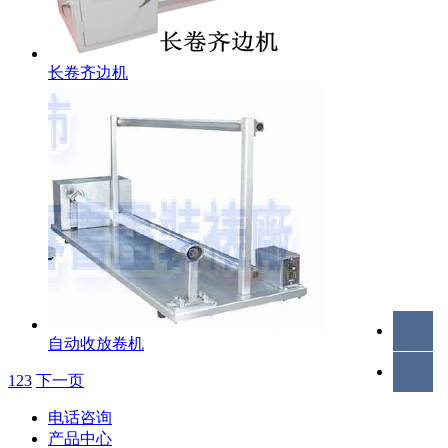
长卷齐边机
自动收放卷机
1
2
3
下一页
电话咨询
产品中心