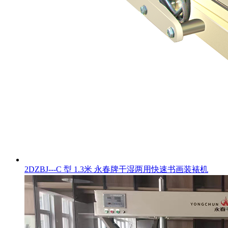
2DZBJ---C 型 1.3米 永春牌干湿两用快速书画装裱机