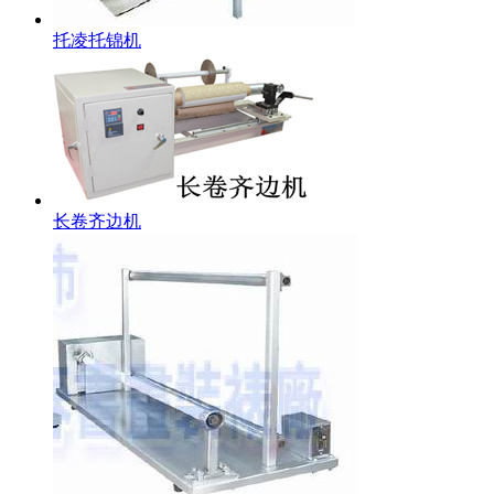
托凌托锦机
长卷齐边机