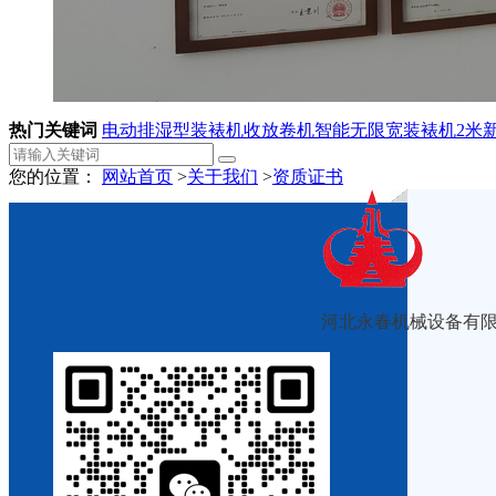
热门关键词
电动排湿型装裱机
收放卷机
智能无限宽装裱机
2米
您的位置：
网站首页
>
关于我们
>
资质证书
CQC质量认证
作者：
点击：772
发布时间：2023-06-27
河北永春机械设备有
下一篇：
参展证书
上一篇：
荣誉证书