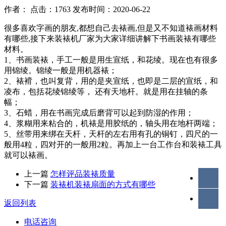
作者： 点击：1763 发布时间：2020-06-22
很多喜欢字画的朋友,都想自己去裱画,但是又不知道裱画材料
有哪些,接下来装裱机厂家为大家详细讲解下书画装裱有哪些
材料。
1、书画装裱，手工一般是用生宣纸，和花绫。现在也有很多
用锦绫。锦绫一般是用机器裱；
2、裱褙，也叫复背，用的是夹宣纸，也即是二层的宣纸，和
凌布，包括花绫锦绫等， 还有天地杆。就是用在挂轴的条
幅；
3、石蜡，用在书画完成后磨背可以起到防湿的作用；
4、浆糊用来粘合的，机裱是用胶纸的，轴头用在地杆两端；
5、丝带用来绑在天杆，天杆的左右用有孔的铜钉，四尺的一
般用4粒，四对开的一般用2粒。再加上一台工作台和装裱工具
就可以裱画。
上一篇
怎样评品装裱质量
下一篇
装裱机装裱扇面的方式有哪些
返回列表
电话咨询