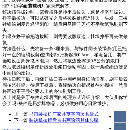
理?下边
字画装裱机
厂家为您解答。
解决裱件拔边时，需看裱件是挣平后拔边，或是挣平前拔边。
挣平后拔边，可以从砑光之后将拔裂处缩近转边一头发，三棱
针锥沿刻度尺轻轻划印，随后用马蹄子刀把不平整纸毛剔刷下
去。
如果在挣平前把边拔断，则需要改版废边，挂墙挣平再去做修
复。
方法是什么：先准备一条3厘米宽、与裱件同长绫绢条(用已托
好一点的绫绢裁剪)竖向朝纸张折起来0.5cm，稍潮备用。将中
画幅反面周身撒水潮润，然后将拔边处擦抹0.5公分的浆口，
然后取过绫绢条使折缝处沿浆口镶粘牢固，这一条绫绢边便是
中画幅的废边。
待插口晾干后，再绕开插口将中画幅周身细洒浪花，刷平后四
周拍浆挂墙。待启下壁后，将绫绢边自折起处往外撕掉，然后
将画边不平整处要以上的办法剔刮工整。
以上就是关于裱件走墙后面的处理方式详细介绍，大伙儿你学
会了吗?裱件是易损坏物品，必须做好用心日常维护。
上一篇
书画装裱机厂家共享字画署名款式
下一篇
装裱机裱框后古书画除污具体步骤