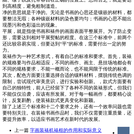
到高精度，避免粗制滥造。
净的意思就是干净的。无论是书画的心思还是镶嵌的材料，都
要整洁无瑕；各种镶嵌材料的染色要均匀；书画的心思不能出
现墨污和色彩溢出的现象。
平展，就是指使书画和裱件的画面表面平整展开。为了防止变
形，需要达到相对平展熨帖的程度。在这三个标准中，前两个
还比较容易实现，但要达到“平”的标准，需要付出一定的努
力。
装裱作为一种艺术形式，有着自己的标准和要求。首先，装裱
的规格要与作品相适应，不同的画作、画主、悬挂场地都会有
不同的规格要求，不能一概而论，也不能局限于传统的标准。
其次，配色方面要注重选择合适的镶料材料，摆脱传统色调的
限制，尝试现代审美意识，进行实验和创新。，款式方面要有
自己的独特性，前人已经留下了各种不同的装裱形式，但我们
不能仅仅沿袭，应该有所发展。对于每一幅画作，都要精心设
计，反复斟酌，使装裱款式更具变化和新颖。
除了上述三个标准和十二个要求之外，还有一个效率问题也需
要特别关注。在装裱书画作品时，我们不仅需要注重质量，还
要提升效率，以适应书画艺术在新时代的发展。
上一篇
字画装裱机裱框的作用和实际意义