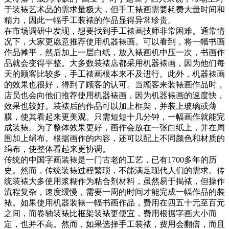
于装裱艺术品的需求量极大，但手工裱画需要耗费大量时间和
精力，因此一幅手工装裱的作品显得异常珍贵。
在市场调研中发现，想要找到手工裱画技师非常困难。通常情
况下，大家更愿意推荐使用机器裱画。可以看到，将一幅书画
作品摊平，然后加上一层白纸，放入裱画机中压一次，书画作
品就会变得平整。大多数装裱店都采用机器裱画，因为他们每
天的顾客比较多，手工裱画根本来不及进行。此外，机器裱画
的效果也很好，得到了顾客的认可。当顾客来装裱画作品时，
店员也会向他们推荐使用机器裱画，因为机器裱画的速度快，
效果也较好。装裱后的作品可以加上框架，并装上玻璃或薄
膜，使其看起来更美观。只需短短十几分钟，一幅画作就能完
成装裱。为了整体效果更好，画作会放在一张白纸上，并在周
围加上绢布。根据画作的内容，还可以配上不同颜色和材质的
绢布，使整体看起来更协调。
传统的中国字画装裱是一门古老的工艺，已有1700多年的历
史。然而，传统装裱过程繁琐，不能满足现代人们的需求。传
统装裱大多使用浆糊作为粘合剂材料，虽然易于揭裱，但操作
流程复杂，速度缓慢，需要一周的时间才能完成一幅作品的装
裱。如果使用机器装裱一幅书画作品，费用在四五十元至百元
之间，而卷轴装裱比框架装裱更便宜，费用根据字画大小而
定，也并不高。然而，如果选择手工装裱，费用会翻倍，而且