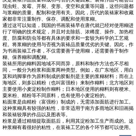
现虫蛀、发霉、开裂、变形、变空和皮重等问题，这些问题都
与浆糊的质量、配制和使用有关。因此，历代的装裱家和收藏
家都非常注重制作、保存、调配和使用浆糊。
通过这可以知道，我国的书画装裱早在唐代就已经对使用糊进
行了明确的技术规定，并且对去除筋、浓稀度、操作、加热程
度、防腐和防虫等都有具体的要求和一套较为科学的工艺规
程。将浆糊的使用与否视为装裱品质量优劣的关键。因此，作
为书画装裱工作者，不仅需要善于使用糊，还需要善于制作
糊、保养糊和调配糊。
装裱所用的糊料因地域不同而异，原料和制作方法也不尽相
同，一般分为粉浆和面浆两种类型。例如，在广东地区，用白
芨和鸡脚掌作为原料制成的胶黏剂是主要的浆糊材料；而在上
海地区，则多以精粉（也叫富强粉）来制作糊料；北方地区则
主要使用小麦淀粉制作糊料；日本地区使用的糊料则有梗米、
粟米粉、精粉等不同原料，也有使用小麦淀粉的。
粘面浆是由精粉（富强粉）制成的，无需添加面筋进行加工。
这种浆糊具有较强的粘性，非常适用于南方多雨地区和旧画揭
和装裱较厚的作品以及图表等。
粉浆是通过精细提取面筋后，利用其淀粉加工生产而成的。这
种浆糊有着很好的粘性，在装裱工艺的各个环节都可以使用。