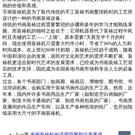
画的价值和美感。
字画装裱机是为了取代传统的手工装裱书画繁琐耗时的工艺而
设计的一种的书画装裱设备。
传统的书画装裱过程需要繁琐的步骤和多年的学习才能熟练掌
握。而装裱机的独特之处在于：它用机器替代了装裱过程中耗
时且关键的工艺——"上墙"。原本需要7天甚至半个月的时
间，现在使用装裱机只需要大约半小时，节省了90%的人力和
时间成本。在上世纪80年代初期，装裱机已经趋于成熟，随着
中国和谐社会的发展，居民对文化和艺术的需求不断扩展。装
裱机更适合新时代艺术的发展需求，已经成为书画装裱工艺背
后的技术支持，因此成为全国各地书画市场和专业人士的必备
工具。
过去，各个书画部门，如画廊、裱画店、博物馆、图书馆、书
法培训机构，会购买用于装裱书画作品的生产工具。然而，近
年来，国内外许多书画用品生产厂家（如制造空白画轴的厂
家、制造卡纸卡通画的厂家、制造书画包装的厂家）、书画类
直播间的作品生产车间，以及生产各种纸张的纸厂，也开始陆
续采用大尺寸的字画装裱机。
上一篇
书画装裱机的适用范围和注意事项