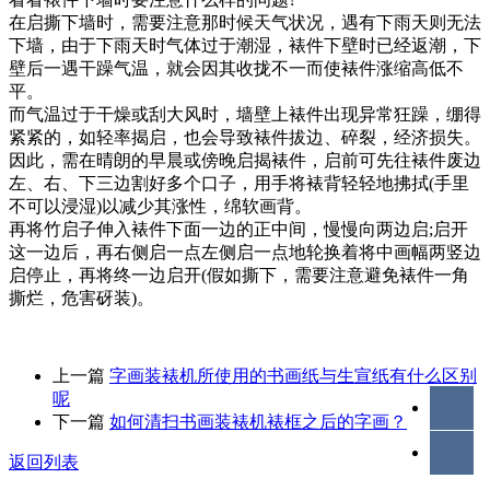
在启撕下墙时，需要注意那时候天气状况，遇有下雨天则无法
下墙，由于下雨天时气体过于潮湿，裱件下壁时已经返潮，下
壁后一遇干躁气温，就会因其收拢不一而使裱件涨缩高低不
平。
而气温过于干燥或刮大风时，墙壁上裱件出现异常狂躁，绷得
紧紧的，如轻率揭启，也会导致裱件拔边、碎裂，经济损失。
因此，需在晴朗的早晨或傍晚启揭裱件，启前可先往裱件废边
左、右、下三边割好多个口子，用手将裱背轻轻地拂拭(手里
不可以浸湿)以减少其涨性，绵软画背。
再将竹启子伸入裱件下面一边的正中间，慢慢向两边启;启开
这一边后，再右侧启一点左侧启一点地轮换着将中画幅两竖边
启停止，再将终一边启开(假如撕下，需要注意避免裱件一角
撕烂，危害砑装)。
上一篇
字画装裱机所使用的书画纸与生宣纸有什么区别
呢
下一篇
如何清扫书画装裱机裱框之后的字画？
返回列表