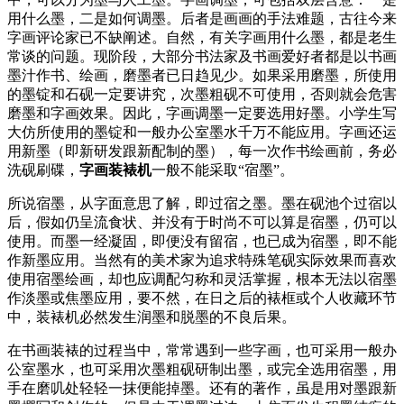
用什么墨，二是如何调墨。后者是画画的手法难题，古往今来
字画评论家已不缺阐述。自然，有关字画用什么墨，都是老生
常谈的问题。现阶段，大部分书法家及书画爱好者都是以书画
墨汁作书、绘画，磨墨者已日趋见少。如果采用磨墨，所使用
的墨锭和石砚一定要讲究，次墨粗砚不可使用，否则就会危害
磨墨和字画效果。因此，字画调墨一定要选用好墨。小学生写
大仿所使用的墨锭和一般办公室墨水千万不能应用。字画还运
用新墨（即新研发跟新配制的墨），每一次作书绘画前，务必
洗砚刷碟，
字画装裱机
一般不能采取“宿墨”。
所说宿墨，从字面意思了解，即过宿之墨。墨在砚池个过宿以
后，假如仍呈流食状、并没有于时尚不可以算是宿墨，仍可以
使用。而墨一经凝固，即便没有留宿，也已成为宿墨，即不能
作新墨应用。当然有的美术家为追求特殊笔砚实际效果而喜欢
使用宿墨绘画，却也应调配匀称和灵活掌握，根本无法以宿墨
作淡墨或焦墨应用，要不然，在日之后的裱框或个人收藏环节
中，装裱机必然发生润墨和脱墨的不良后果。
在书画装裱的过程当中，常常遇到一些字画，也可采用一般办
公室墨水，也可采用次墨粗砚研制出墨，或完全选用宿墨，用
手在磨叽处轻轻一抹便能掉墨。还有的著作，虽是用对墨跟新