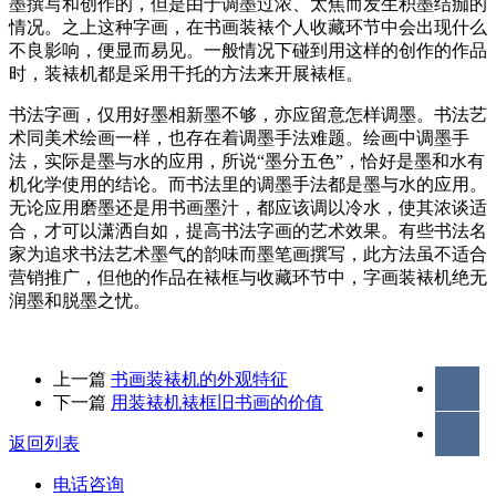
墨撰写和创作的，但是由于调墨过浓、太焦而发生积墨结痂的
情况。之上这种字画，在书画装裱个人收藏环节中会出现什么
不良影响，便显而易见。一般情况下碰到用这样的创作的作品
时，装裱机都是采用干托的方法来开展裱框。
书法字画，仅用好墨相新墨不够，亦应留意怎样调墨。书法艺
术同美术绘画一样，也存在着调墨手法难题。绘画中调墨手
法，实际是墨与水的应用，所说“墨分五色”，恰好是墨和水有
机化学使用的结论。而书法里的调墨手法都是墨与水的应用。
无论应用磨墨还是用书画墨汁，都应该调以冷水，使其浓谈适
合，才可以潇洒自如，提高书法字画的艺术效果。有些书法名
家为追求书法艺术墨气的韵味而墨笔画撰写，此方法虽不适合
营销推广，但他的作品在裱框与收藏环节中，字画装裱机绝无
润墨和脱墨之忧。
上一篇
书画装裱机的外观特征
下一篇
用装裱机裱框旧书画的价值
返回列表
电话咨询