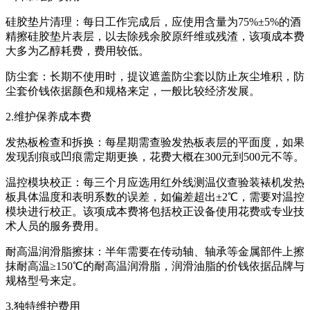
硅胶垫片清理：每日工作完成后，应使用含量为75%±5%的酒
精擦硅胶垫片表层，以去除残余胶原纤维或残渣，该项成本费
大多为乙醇耗费，费用较低。
防尘套：长期不使用时，提议遮盖防尘套以防止灰尘堆积，防
尘套价钱依据颜色和规格来定，一般比较经济发展。
2.维护保养成本费
发热板检查和拆换：每星期需查验发热板表层的平面度，如果
发现刮痕或凹痕需定期更换，花费大概在300元到500元不等。
温控模块校正：每三个月应选用红外线测温仪查验装裱机发热
板具体温度和表明系数的误差，如偏差超出±2℃，需要对温控
模块进行校正。该项成本费将包括校正设备使用花费或专业技
术人员的服务费用。
耐高温润滑脂擦抹：半年需要在传动轴、轴承等金属部件上擦
抹耐高温≥150℃的耐高温润滑脂，润滑油脂的价钱依据品牌与
规格型号来定。
3.独特维护费用