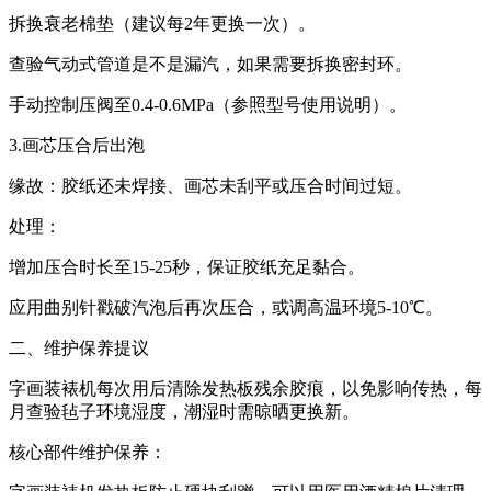
拆换衰老棉垫（建议每2年更换一次）。
查验气动式管道是不是漏汽，如果需要拆换密封环。
手动控制压阀至0.4-0.6MPa（参照型号使用说明）。
3.画芯压合后出泡
缘故：胶纸还未焊接、画芯未刮平或压合时间过短。
处理：
增加压合时长至15-25秒，保证胶纸充足黏合。
应用曲别针戳破汽泡后再次压合，或调高温环境5-10℃。
二、维护保养提议
字画装裱机每次用后清除发热板残余胶痕，以免影响传热，每
月查验毡子环境湿度，潮湿时需晾晒更换新。
核心部件维护保养：