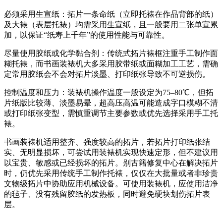
必须采用生宣纸：拓片一条命纸（立即托裱在作品背部的纸）
及大裱（表层托裱）均需采用生宣纸，且一般要用二张单宣累
加，以保证“纸寿上千年”的使用性能与可靠性。
尽量使用胶纸或化学黏合剂：传统式拓片裱框注重手工制作面
糊托裱，而书画装裱机大多采用胶带纸或面糊加工工艺，需确
定常用胶纸会不会对拓片淡墨、打印纸张导致不可逆损伤。
控制温度和压力：装裱机操作温度一般设定为75–80℃，但拓
片纸版比较薄、淡墨易晕，超高压高温可能造成字口模糊不清
或打印纸张变型，需慎重调节主要参数或优先选择采用手工托
裱。
书画装裱机适用整齐、强度较高的拓片，若拓片打印纸张结
实、无明显损坏，可尝试用装裱机实现快速定形，但不建议用
以宝贵、敏感或已经损坏的拓片。别古籍修复中心在解决拓片
时，仍优先采用传统手工制作托裱，仅仅在大批量或者非珍贵
文物级拓片中协助应用机械设备。可使用装裱机，应使用洁净
的毡子、没有残留胶纸的发热板，同时避免硬块划伤拓片表
层。