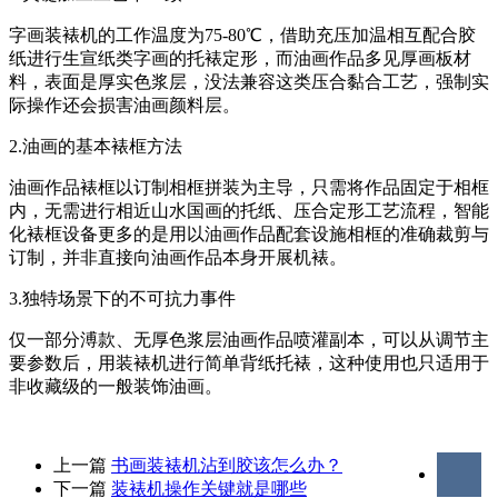
字画装裱机的工作温度为75-80℃，借助充压加温相互配合胶
纸进行生宣纸类字画的托裱定形，而油画作品多见厚画板材
料，表面是厚实色浆层，没法兼容这类压合黏合工艺，强制实
际操作还会损害油画颜料层。
2.油画的基本裱框方法
油画作品裱框以订制相框拼装为主导，只需将作品固定于相框
内，无需进行相近山水国画的托纸、压合定形工艺流程，智能
化裱框设备更多的是用以油画作品配套设施相框的准确裁剪与
订制，并非直接向油画作品本身开展机裱。
3.独特场景下的不可抗力事件
仅一部分溥款、无厚色浆层油画作品喷灌副本，可以从调节主
要参数后，用装裱机进行简单背纸托裱，这种使用也只适用于
非收藏级的一般装饰油画。
上一篇
书画装裱机沾到胶该怎么办？
下一篇
装裱机操作关键就是哪些