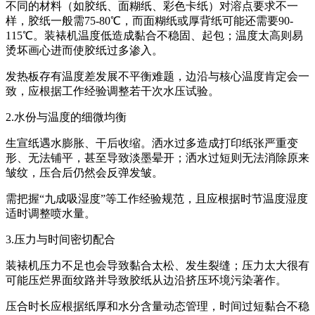
不同的材料（如胶纸、面糊纸、彩色卡纸）对溶点要求不一
样，胶纸一般需75-80℃，而面糊纸或厚背纸可能还需要90-
115℃。装裱机温度低造成黏合不稳固、起包；温度太高则易
烫坏画心进而使胶纸过多渗入。
发热板存有温度差发展不平衡难题，边沿与核心温度肯定会一
致，应根据工作经验调整若干次水压试验。
2.水份与温度的细微均衡
生宣纸遇水膨胀、干后收缩。洒水过多造成打印纸张严重变
形、无法铺平，甚至导致淡墨晕开；洒水过短则无法消除原来
皱纹，压合后仍然会反弹发皱。
需把握“九成吸湿度”等工作经验规范，且应根据时节温度湿度
适时调整喷水量。
3.压力与时间密切配合
装裱机压力不足也会导致黏合太松、发生裂缝；压力太大很有
可能压烂界面纹路并导致胶纸从边沿挤压环境污染著作。
压合时长应根据纸厚和水分含量动态管理，时间过短黏合不稳