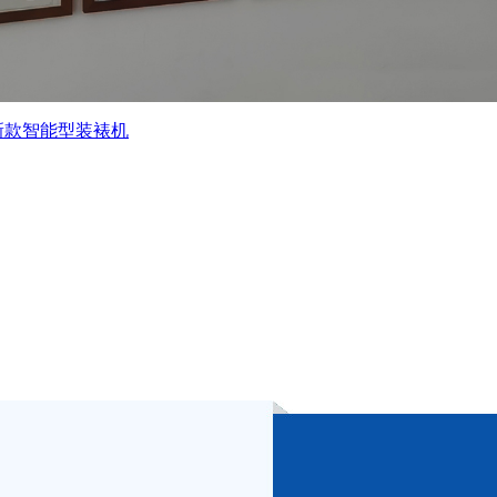
新款智能型装裱机