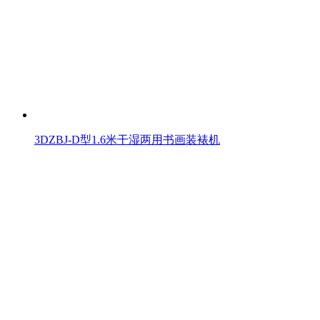
3DZBJ-D型1.6米干湿两用书画装裱机