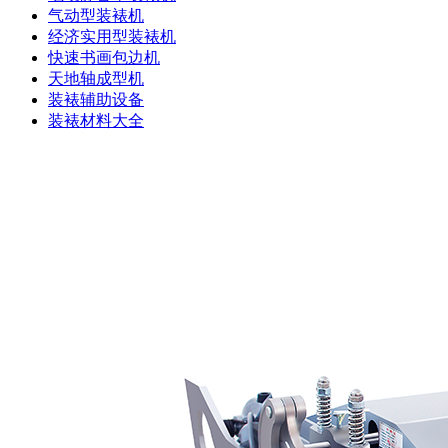
气动型装裱机
经济实用型装裱机
快速书画包边机
天地轴成型机
装裱辅助设备
装裱材料大全