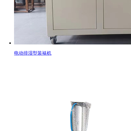
电动排湿型装裱机