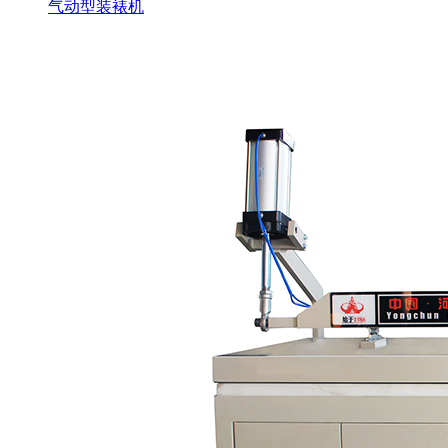
气动型装裱机