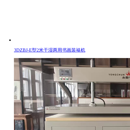
3DZBJ-E型2米干湿两用书画装裱机