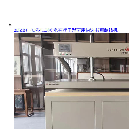
2DZBJ---C 型 1.3米 永春牌干湿两用快速书画装裱机