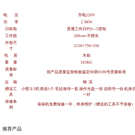
电 压
市电220V
功 率
2.3KW
日耗电
普通工作日约3---5度电
工作面
200cm×不限长
外形尺
2150×750×350
寸
包 装
木箱
重 量
165KG
质量标
按产品质量监督检验鉴定98第0196号质量标准
准
运 输
物 流
赠送工
小熨斗3把.喷壶1个.毛毡海绵一套.操作光盘一张.说明书一份.机身
具
一对
保修条
装裱机免费保修一年，终身维护（赠送的工具不予保修
例
推荐产品